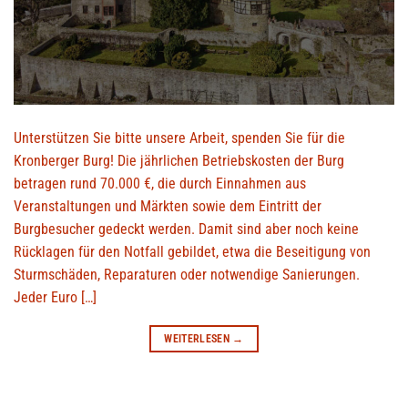
Unterstützen Sie bitte unsere Arbeit, spenden Sie für die
Kronberger Burg! Die jährlichen Betriebskosten der Burg
betragen rund 70.000 €, die durch Einnahmen aus
Veranstaltungen und Märkten sowie dem Eintritt der
Burgbesucher gedeckt werden. Damit sind aber noch keine
Rücklagen für den Notfall gebildet, etwa die Beseitigung von
Sturmschäden, Reparaturen oder notwendige Sanierungen.
Jeder Euro […]
WEITERLESEN
→