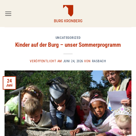
Zum
Inhalt
springen
UNCATEGORIZED
Kinder auf der Burg – unser Sommerprogramm
VERÖFFENTLICHT AM
JUNI 24, 2026
VON
RASBACH
24
Juni