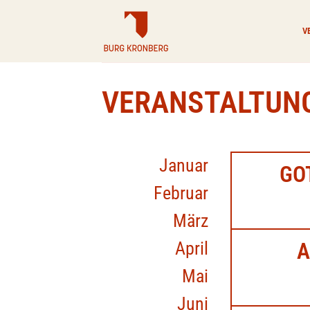
Zum
Inhalt
V
springen
VERANSTALTUN
Januar
GO
Februar
März
April
A
Mai
Juni