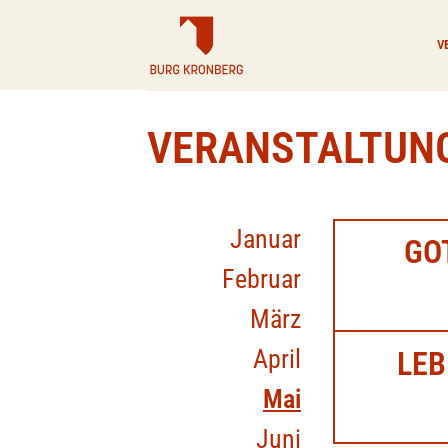
Zum
Inhalt
V
springen
VERANSTALTUN
Januar
GO
Februar
März
April
LEB
Mai
Juni