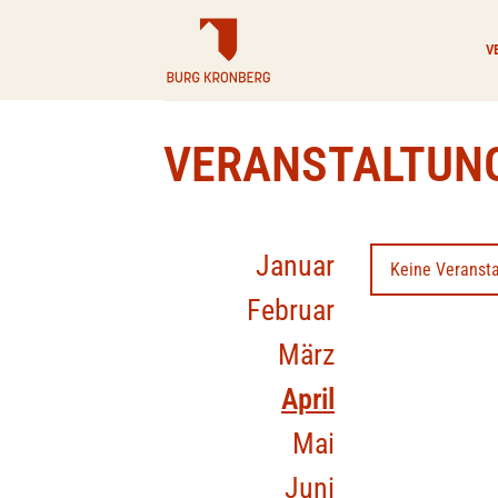
Zum
Inhalt
V
springen
VERANSTALTUN
Januar
Keine Veransta
Februar
März
April
Mai
Juni