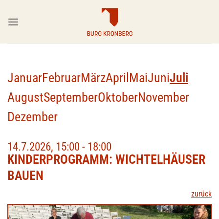
Zum
Inhalt
springen
Januar
Februar
März
April
Mai
Juni
Juli
August
September
Oktober
November
Dezember
14.7.2026, 15:00 - 18:00
KINDERPROGRAMM: WICHTELHÄUSER
BAUEN
zurück