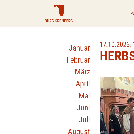
Zum
Inhalt
V
springen
17.10.2026, 
Januar
HERB
Februar
März
April
Mai
Juni
Juli
August