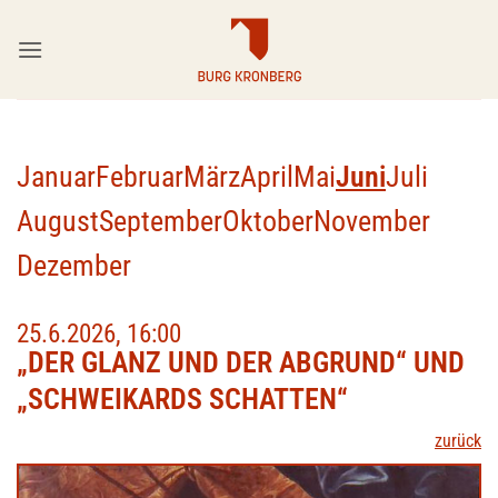
Zum
Inhalt
springen
Januar
Februar
März
April
Mai
Juni
Juli
August
September
Oktober
November
Dezember
25.6.2026, 16:00
„DER GLANZ UND DER ABGRUND“ UND
„SCHWEIKARDS SCHATTEN“
zurück