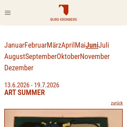
Zum
Inhalt
springen
Januar
Februar
März
April
Mai
Juni
Juli
August
September
Oktober
November
Dezember
13.6.2026 - 19.7.2026
ART SUMMER
zurück