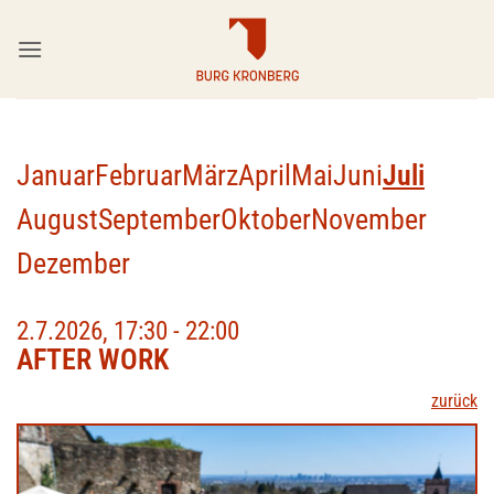
Zum
Inhalt
springen
Januar
Februar
März
April
Mai
Juni
Juli
August
September
Oktober
November
Dezember
2.7.2026, 17:30 - 22:00
AFTER WORK
zurück